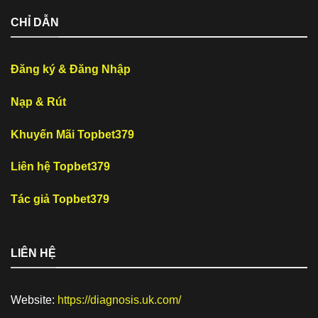
CHỈ DẪN
Đăng ký & Đăng Nhập
Nạp & Rút
Khuyến Mãi Topbet379
Liên hệ Topbet379
Tác giả Topbet379
LIÊN HỆ
Website:
https://diagnosis.uk.com/