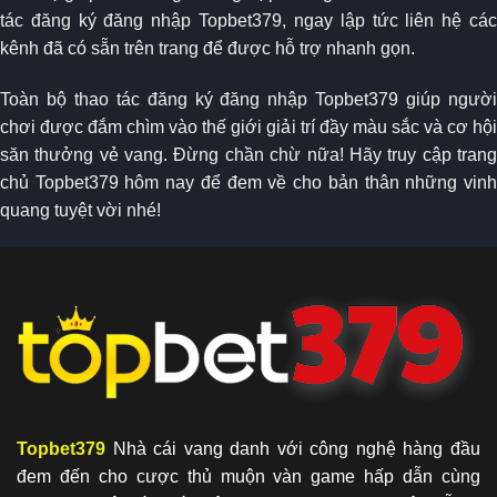
tác đăng ký đăng nhập Topbet379, ngay lập tức liên hệ các
kênh đã có sẵn trên trang để được hỗ trợ nhanh gọn.
Toàn bộ thao tác đăng ký đăng nhập Topbet379 giúp người
chơi được đắm chìm vào thế giới giải trí đầy màu sắc và cơ hội
săn thưởng vẻ vang. Đừng chần chừ nữa! Hãy truy cập trang
chủ Topbet379 hôm nay để đem về cho bản thân những vinh
quang tuyệt vời nhé!
Topbet379
Nhà cái vang danh với công nghệ hàng đầu
đem đến cho cược thủ muộn vàn game hấp dẫn cùng