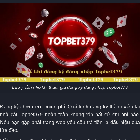
Lưu ý cần nhớ khi tham gia đăng ký đăng nhập Topbet379
Đăng ký chơi cược miễn phí: Quá trình đăng ký thành viên tại
nhà cái Topbet379 hoàn toàn không tốn bất cứ chi phí nào.
Nếu bạn gặp phải trang web yêu cầu trả tiền là dấu hiệu của
lừa đảo.