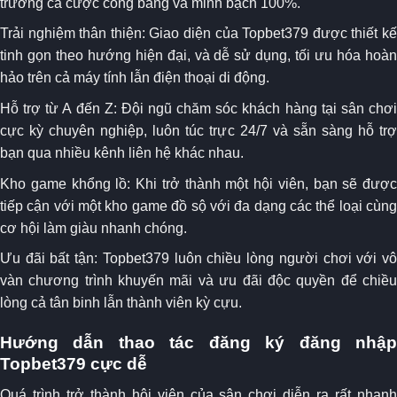
trường cá cược công bằng và minh bạch 100%.
Trải nghiệm thân thiện: Giao diện của Topbet379 được thiết kế
tinh gọn theo hướng hiện đại, và dễ sử dụng, tối ưu hóa hoàn
hảo trên cả máy tính lẫn điện thoại di động.
Hỗ trợ từ A đến Z: Đội ngũ chăm sóc khách hàng tại sân chơi
cực kỳ chuyên nghiệp, luôn túc trực 24/7 và sẵn sàng hỗ trợ
bạn qua nhiều kênh liên hệ khác nhau.
Kho game khổng lồ: Khi trở thành một hội viên, bạn sẽ được
tiếp cận với một kho game đồ sộ với đa dạng các thể loại cùng
cơ hội làm giàu nhanh chóng.
Ưu đãi bất tận: Topbet379 luôn chiều lòng người chơi với vô
vàn chương trình khuyến mãi và ưu đãi độc quyền để chiều
lòng cả tân binh lẫn thành viên kỳ cựu.
Hướng dẫn thao tác đăng ký đăng nhập
Topbet379 cực dễ
Quá trình trở thành hội viên của sân chơi diễn ra rất nhanh