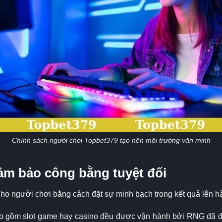
Chính sách người chơi Topbet379 tạo nên môi trường văn minh
ảm bảo công bằng tuyệt đối
n cho người chơi bằng cách đặt sự minh bạch trong kết quả lên 
o gồm slot game hay casino đều được vận hành bởi RNG đã đượ