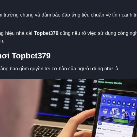
 trường chung và đảm bảo đáp ứng tiêu chuẩn về tính cạnh tran
ng hiệu nhà cái
Topbet379
cũng nêu rõ việc sử dụng công nghệ
ên.
hơi Topbet379
 ràng bao gồm quyền lợi cơ bản của người dùng như là: