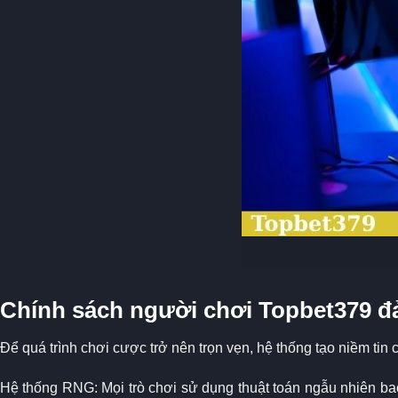
Chính sách người chơi Topbet379 đ
Để quá trình chơi cược trở nên trọn vẹn, hệ thống tạo niềm ti
Hệ thống RNG: Mọi trò chơi sử dụng thuật toán ngẫu nhiên ba