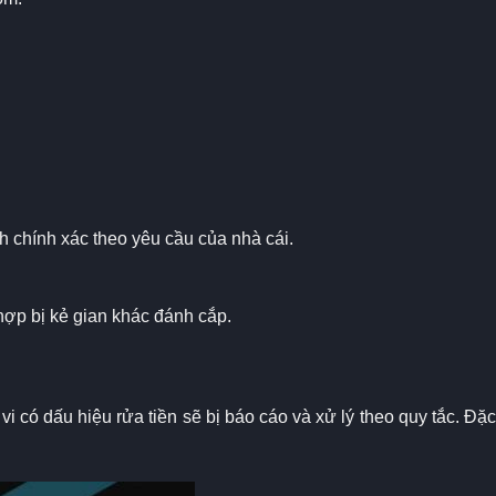
ch chính xác theo yêu cầu của nhà cái.
hợp bị kẻ gian khác đánh cắp.
 có dấu hiệu rửa tiền sẽ bị báo cáo và xử lý theo quy tắc. Đặc