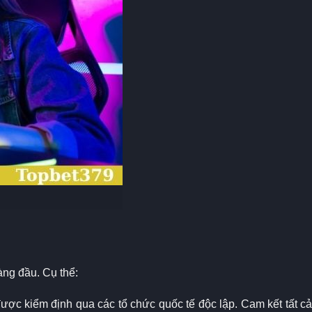
hàng đầu. Cụ thể:
c kiểm định qua các tổ chức quốc tế độc lập. Cam kết tất cả