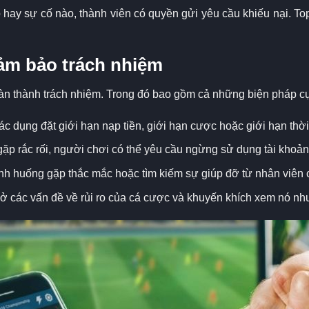
 hay sự cố nào, thành viên có quyền gửi yêu cầu khiếu nại. To
ảm bảo trách nhiệm
oàn thành trách nhiệm. Trong đó bao gồm cả những biện pháp cụ
 dụng đặt giới hạn nạp tiền, giới hạn cược hoặc giới hạn thời
p rắc rối, người chơi có thể yêu cầu ngừng sử dụng tài khoản
ình huống gặp thắc mắc hoặc tìm kiếm sự giúp đỡ từ nhân viên c
các vấn đề về rủi ro của cá cược và khuyến khích xem nó như m